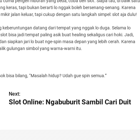
tau cuma pengen hiburan yang beda, coba deh slot. Siapa tau, di balik satu
ng keras, tapi bukan berarti lo nggak boleh bersenang-senang. Karena
ikir jalan keluar, tapi cukup dengan satu langkah simpel: slot aja dulu!
ng keberuntungan datang dari tempat yang nggak lo duga. Selama lo
slot bisa jadi tempat paling asik buat healing sekaligus cari hoki. Jadi,
 dan siapkan jari lo buat nge-spin masa depan yang lebih cerah. Karena
 balik gulungan simbol yang warna-warni itu.
esok bisa bilang, “Masalah hidup? Udah gue spin semua.”
Next:
Slot Online: Ngabuburit Sambil Cari Duit