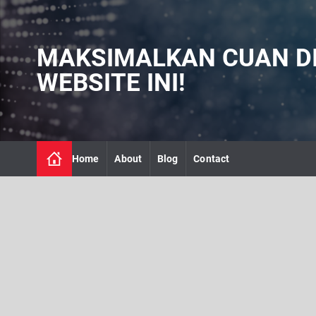
S
k
i
MAKSIMALKAN CUAN DI 
p
t
WEBSITE INI!
o
c
o
n
t
Home
About
Blog
Contact
e
n
t