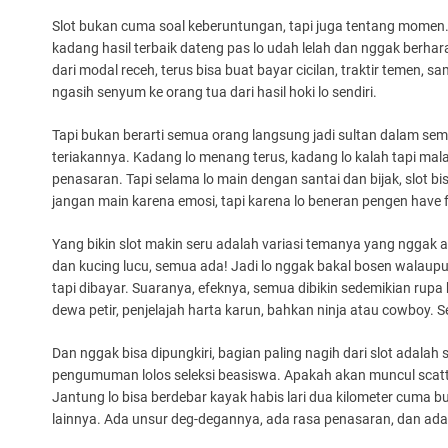
Slot bukan cuma soal keberuntungan, tapi juga tentang momen. K
kadang hasil terbaik dateng pas lo udah lelah dan nggak berh
dari modal receh, terus bisa buat bayar cicilan, traktir temen, 
ngasih senyum ke orang tua dari hasil hoki lo sendiri.
Tapi bukan berarti semua orang langsung jadi sultan dalam semal
teriakannya. Kadang lo menang terus, kadang lo kalah tapi mal
penasaran. Tapi selama lo main dengan santai dan bijak, slot bi
jangan main karena emosi, tapi karena lo beneran pengen have 
Yang bikin slot makin seru adalah variasi temanya yang nggak 
dan kucing lucu, semua ada! Jadi lo nggak bakal bosen walaupun
tapi dibayar. Suaranya, efeknya, semua dibikin sedemikian rupa b
dewa petir, penjelajah harta karun, bahkan ninja atau cowboy.
Dan nggak bisa dipungkiri, bagian paling nagih dari slot adala
pengumuman lolos seleksi beasiswa. Apakah akan muncul scatt
Jantung lo bisa berdebar kayak habis lari dua kilometer cuma buat
lainnya. Ada unsur deg-degannya, ada rasa penasaran, dan ada 