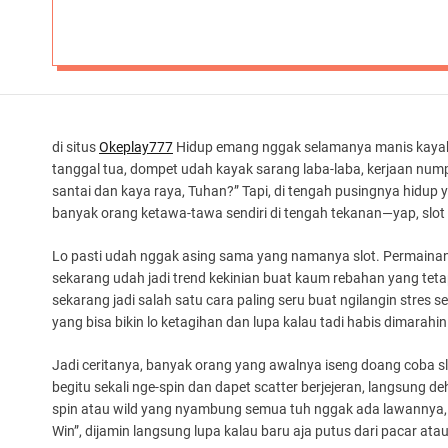
di situs
Okeplay777
Hidup emang nggak selamanya manis kayak 
tanggal tua, dompet udah kayak sarang laba-laba, kerjaan nump
santai dan kaya raya, Tuhan?” Tapi, di tengah pusingnya hidup y
banyak orang ketawa-tawa sendiri di tengah tekanan—yap, slot 
Lo pasti udah nggak asing sama yang namanya slot. Permainan 
sekarang udah jadi trend kekinian buat kaum rebahan yang tet
sekarang jadi salah satu cara paling seru buat ngilangin stres s
yang bisa bikin lo ketagihan dan lupa kalau tadi habis dimarahin
Jadi ceritanya, banyak orang yang awalnya iseng doang coba sl
begitu sekali nge-spin dan dapet scatter berjejeran, langsung de
spin atau wild yang nyambung semua tuh nggak ada lawannya, br
Win”, dijamin langsung lupa kalau baru aja putus dari pacar atau 