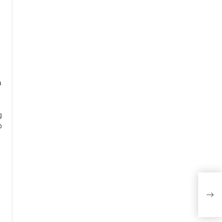
a
g
p