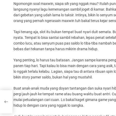
Ngomongin soal maxwin, siapa sih yang nggak mau? Itulah punca
langsung nyanyi lagu kemenangan sambil joget di kamar. Bahka
dari gebetan yang udah lama lo taksir. Intinya, bikin lo senyum 
orang yang pernah ngerasain maxwin tuh bakal terus kejar sensasi
Tapi tenang aja, slot itu bukan tempat buat nyari duit semata. Bu
nyata. Tempat lo bisa santai sambil rebahan, lepas penat setela
combo lucu, atau senyum puas pas saldo lo tiba-tiba nambah berk
bebas dari tekanan tanpa harus mikirin drama hidup.
Yang penting, lo harus tau batasan. Jangan sampe karena pengen 
panen tiap hari. Tapi kalau lo bisa main dengan cara yang asik, 
lo nggak terlalu kelabu. Lagian, siapa tau di antara ribuan spin 
bikin story pamer saldo, bukan hal yang mustahil.
Buat anak-anak muda yang doyan tantangan dan suka nyari hibu
pergi jauh-jauh ke tempat rame atau buang waktu buat antri. C
mulai petualangan cari cuan. Lo bakal kaget gimana game yang
hidup lo dengan cara yang nggak lo sangka.