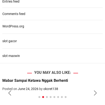
Entries feed
Comments feed
WordPress.org
slot gacor
slot maxwin
YOU MAY ALSO LIKE:
Mabar Sampai Ketawa Nggak Berhenti
Posted on
June 24, 2026
by
okcret138