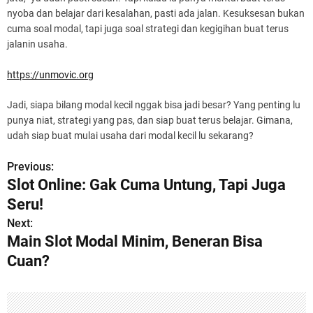
nyoba dan belajar dari kesalahan, pasti ada jalan. Kesuksesan bukan
cuma soal modal, tapi juga soal strategi dan kegigihan buat terus
jalanin usaha.
https://unmovic.org
Jadi, siapa bilang modal kecil nggak bisa jadi besar? Yang penting lu
punya niat, strategi yang pas, dan siap buat terus belajar. Gimana,
udah siap buat mulai usaha dari modal kecil lu sekarang?
Previous:
P
Slot Online: Gak Cuma Untung, Tapi Juga
o
Seru!
s
Next:
Main Slot Modal Minim, Beneran Bisa
t
Cuan?
n
a