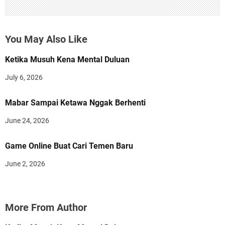
You May Also Like
Ketika Musuh Kena Mental Duluan
July 6, 2026
Mabar Sampai Ketawa Nggak Berhenti
June 24, 2026
Game Online Buat Cari Temen Baru
June 2, 2026
More From Author