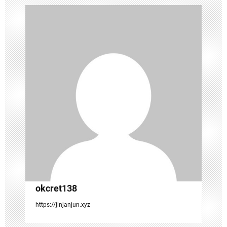
v
i
g
a
t
i
o
n
okcret138
https://jinjanjun.xyz