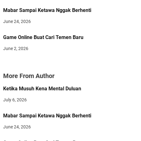
Mabar Sampai Ketawa Nggak Berhenti
June 24, 2026
Game Online Buat Cari Temen Baru
June 2, 2026
More From Author
Ketika Musuh Kena Mental Duluan
July 6, 2026
Mabar Sampai Ketawa Nggak Berhenti
June 24, 2026