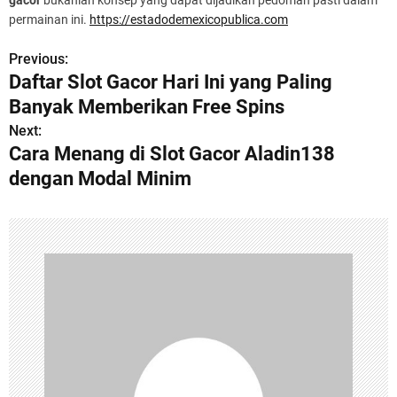
gacor
bukanlah konsep yang dapat dijadikan pedoman pasti dalam
permainan ini.
https://estadodemexicopublica.com
Previous:
P
Daftar Slot Gacor Hari Ini yang Paling
o
Banyak Memberikan Free Spins
s
Next:
Cara Menang di Slot Gacor Aladin138
t
dengan Modal Minim
n
a
v
i
g
a