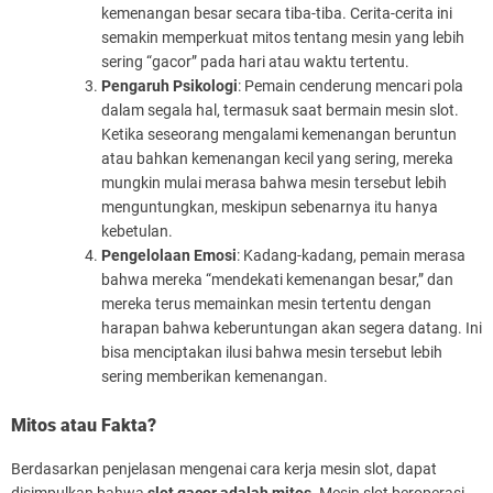
kemenangan besar secara tiba-tiba. Cerita-cerita ini
semakin memperkuat mitos tentang mesin yang lebih
sering “gacor” pada hari atau waktu tertentu.
Pengaruh Psikologi
: Pemain cenderung mencari pola
dalam segala hal, termasuk saat bermain mesin slot.
Ketika seseorang mengalami kemenangan beruntun
atau bahkan kemenangan kecil yang sering, mereka
mungkin mulai merasa bahwa mesin tersebut lebih
menguntungkan, meskipun sebenarnya itu hanya
kebetulan.
Pengelolaan Emosi
: Kadang-kadang, pemain merasa
bahwa mereka “mendekati kemenangan besar,” dan
mereka terus memainkan mesin tertentu dengan
harapan bahwa keberuntungan akan segera datang. Ini
bisa menciptakan ilusi bahwa mesin tersebut lebih
sering memberikan kemenangan.
Mitos atau Fakta?
Berdasarkan penjelasan mengenai cara kerja mesin slot, dapat