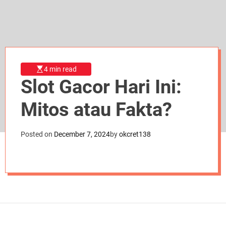
d
e
4 min read
Slot Gacor Hari Ini:
Mitos atau Fakta?
Posted on
December 7, 2024
by
okcret138