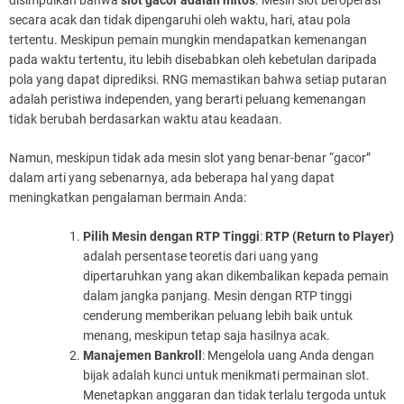
disimpulkan bahwa
slot gacor adalah mitos
. Mesin slot beroperasi
secara acak dan tidak dipengaruhi oleh waktu, hari, atau pola
tertentu. Meskipun pemain mungkin mendapatkan kemenangan
pada waktu tertentu, itu lebih disebabkan oleh kebetulan daripada
pola yang dapat diprediksi. RNG memastikan bahwa setiap putaran
adalah peristiwa independen, yang berarti peluang kemenangan
tidak berubah berdasarkan waktu atau keadaan.
Namun, meskipun tidak ada mesin slot yang benar-benar “gacor”
dalam arti yang sebenarnya, ada beberapa hal yang dapat
meningkatkan pengalaman bermain Anda:
Pilih Mesin dengan RTP Tinggi
:
RTP (Return to Player)
adalah persentase teoretis dari uang yang
dipertaruhkan yang akan dikembalikan kepada pemain
dalam jangka panjang. Mesin dengan RTP tinggi
cenderung memberikan peluang lebih baik untuk
menang, meskipun tetap saja hasilnya acak.
Manajemen Bankroll
: Mengelola uang Anda dengan
bijak adalah kunci untuk menikmati permainan slot.
Menetapkan anggaran dan tidak terlalu tergoda untuk