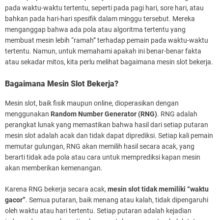
pada waktu-waktu tertentu, seperti pada pagi hari, sore hari, atau
bahkan pada hari-hari spesifik dalam minggu tersebut. Mereka
menganggap bahwa ada pola atau algoritma tertentu yang
membuat mesin lebih “ramah” terhadap pemain pada waktu-waktu
tertentu. Namun, untuk memahami apakah ini benar-benar fakta
atau sekadar mitos, kita perlu melihat bagaimana mesin slot bekerja.
Bagaimana Mesin Slot Bekerja?
Mesin slot, baik fisik maupun online, dioperasikan dengan
menggunakan
Random Number Generator (RNG)
. RNG adalah
perangkat lunak yang memastikan bahwa hasil dari setiap putaran
mesin slot adalah acak dan tidak dapat diprediksi. Setiap kali pemain
memutar gulungan, RNG akan memilih hasil secara acak, yang
berarti tidak ada pola atau cara untuk memprediksi kapan mesin
akan memberikan kemenangan.
Karena RNG bekerja secara acak,
mesin slot tidak memiliki “waktu
gacor”
. Semua putaran, baik menang atau kalah, tidak dipengaruhi
oleh waktu atau hari tertentu. Setiap putaran adalah kejadian