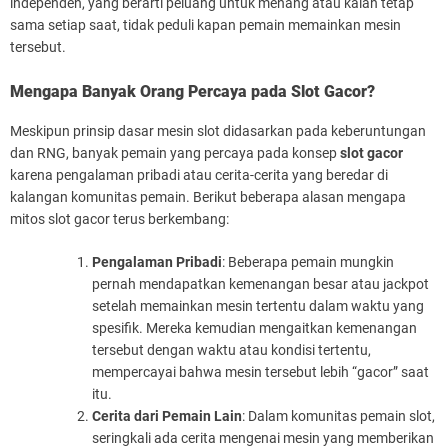
independen, yang berarti peluang untuk menang atau kalah tetap
sama setiap saat, tidak peduli kapan pemain memainkan mesin
tersebut.
Mengapa Banyak Orang Percaya pada Slot Gacor?
Meskipun prinsip dasar mesin slot didasarkan pada keberuntungan
dan RNG, banyak pemain yang percaya pada konsep
slot gacor
karena pengalaman pribadi atau cerita-cerita yang beredar di
kalangan komunitas pemain. Berikut beberapa alasan mengapa
mitos slot gacor terus berkembang:
Pengalaman Pribadi
: Beberapa pemain mungkin
pernah mendapatkan kemenangan besar atau jackpot
setelah memainkan mesin tertentu dalam waktu yang
spesifik. Mereka kemudian mengaitkan kemenangan
tersebut dengan waktu atau kondisi tertentu,
mempercayai bahwa mesin tersebut lebih “gacor” saat
itu.
Cerita dari Pemain Lain
: Dalam komunitas pemain slot,
seringkali ada cerita mengenai mesin yang memberikan